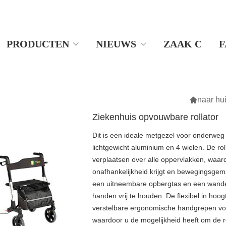
PRODUCTEN
NIEUWS
ZAAK C
F

naar hu
Ziekenhuis opvouwbare rollator
Dit is een ideale metgezel voor onderwe
lichtgewicht aluminium en 4 wielen. De ro
verplaatsen over alle oppervlakken, waa
onafhankelijkheid krijgt en bewegingsgemak
een uitneembare opbergtas en een wande
handen vrij te houden. De flexibel in hoo
verstelbare ergonomische handgrepen vol
waardoor u de mogelijkheid heeft om de r