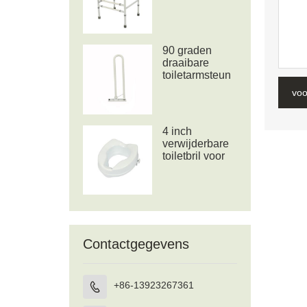
toiletframe voor
commode
90 graden
draaibare
toiletarmsteun
voo
4 inch
verwijderbare
toiletbril voor
ouderen of
gehandicapten
Contactgegevens
+86-13923267361
