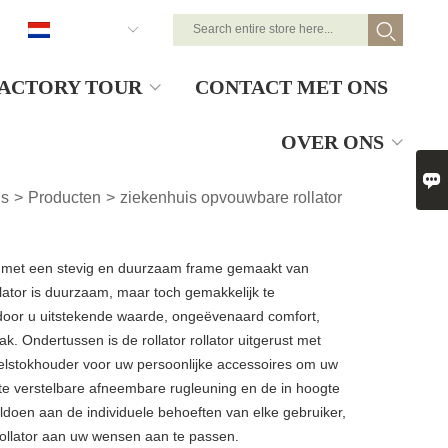
Nederlands
ACTORY TOUR
CONTACT MET ONS
OVER ONS

is
>
Producten
>
ziekenhuis opvouwbare rollator
g met een stevig en duurzaam frame gemaakt van
llator is duurzaam, maar toch gemakkelijk te
rdoor u uitstekende waarde, ongeëvenaard comfort,
. Ondertussen is de rollator rollator uitgerust met
lstokhouder voor uw persoonlijke accessoires om uw
gte verstelbare afneembare rugleuning en de in hoogte
doen aan de individuele behoeften van elke gebruiker,
ollator aan uw wensen aan te passen.