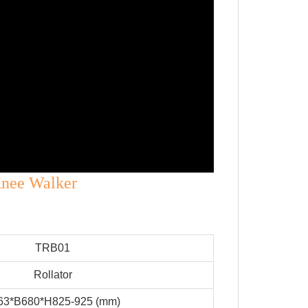
Knee Walker
TRB01
Rollator
63*B680*H825-925 (mm)