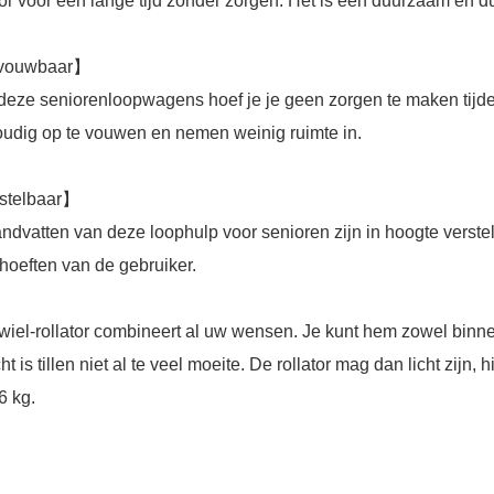
tor voor een lange tijd zonder zorgen. Het is een duurzaam en 
vouwbaar
】
deze seniorenloopwagens hoef je je geen zorgen te maken tijden
udig op te vouwen en nemen weinig ruimte in.
stelbaar
】
ndvatten van deze loophulp voor senioren zijn in hoogte verst
hoeften van de gebruiker.
wiel-rollator combineert al uw wensen. Je kunt hem zowel binnen
ht is tillen niet al te veel moeite. De rollator mag dan licht zij
6 kg.