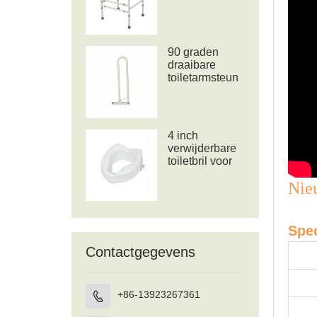
toiletframe voor
commode
90 graden
draaibare
toiletarmsteun
4 inch
verwijderbare
toiletbril voor
ouderen of
Nie
gehandicapten
Spec
Contactgegevens
+86-13923267361
