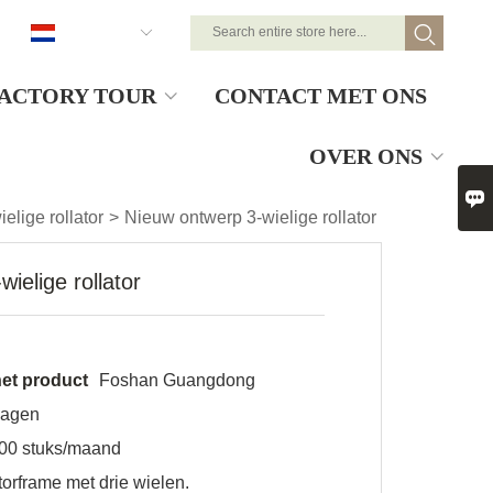
Nederlands
ACTORY TOUR
CONTACT MET ONS
OVER ONS

ielige rollator
>
Nieuw ontwerp 3-wielige rollator
ielige rollator
et product
Foshan Guangdong
dagen
00 stuks/maand
torframe met drie wielen.