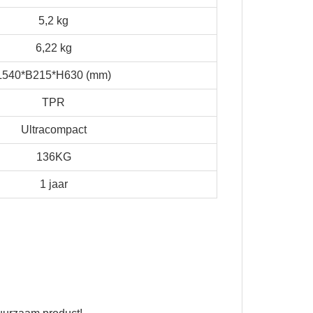
5,2 kg
6,22 kg
L540*B215*H630 (mm)
TPR
Ultracompact
136KG
1 jaar