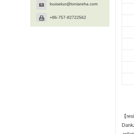
louiseluo@toniareha.com

+86-757-82722562

【
res
Dankz