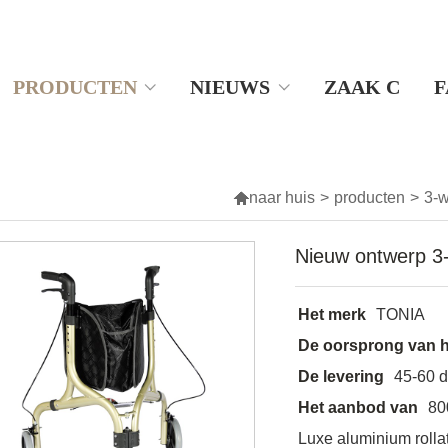
PRODUCTEN
NIEUWS
ZAAK C
F

naar huis
>
producten
>
3-w
Nieuw ontwerp 3-w
Het merk
TONIA
De oorsprong van h
De levering
45-60 
Het aanbod van
80
Luxe aluminium rolla