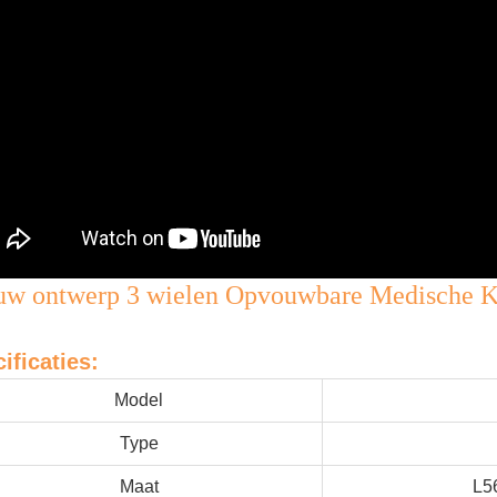
uw ontwerp 3 wielen Opvouwbare Medische 
ificaties:
Model
Type
Maat
L5