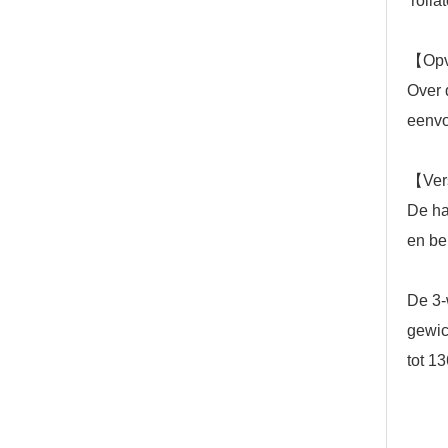
rolla
【
Op
Over 
eenvo
【
Ver
De ha
en be
De 3-
gewic
tot 13