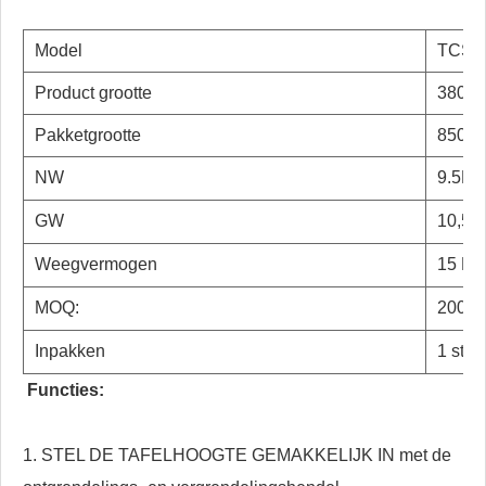
Model
TCS0
Product grootte
380*7
Pakketgrootte
850*1
NW
9.5KG
GW
10,5 k
Weegvermogen
15 KG
MOQ:
200st
Inpakken
1 stks
Functies:
1. STEL DE TAFELHOOGTE GEMAKKELIJK IN met de