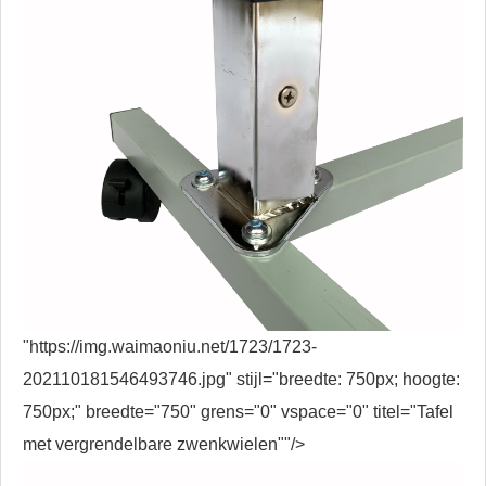
"https://img.waimaoniu.net/1723/1723-
202110181546493746.jpg" stijl="breedte: 750px; hoogte:
750px;" breedte="750" grens="0" vspace="0" titel="Tafel
met vergrendelbare zwenkwielen""/>