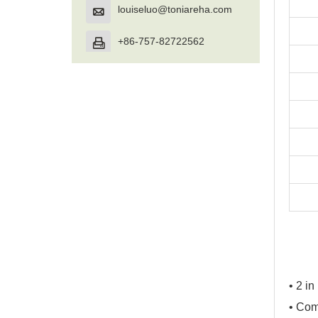
louiseluo@toniareha.com

+86-757-82722562

• 2 i
• Com