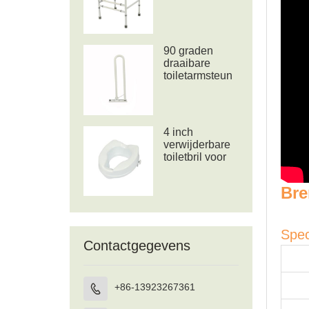
toiletframe voor
commode
90 graden
draaibare
toiletarmsteun
4 inch
verwijderbare
toiletbril voor
ouderen of
gehandicapten
Bre
Spec
Contactgegevens
+86-13923267361
