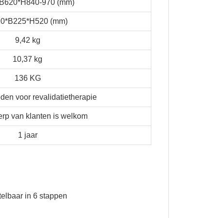
*B620*H840-970 (mm)
10*B225*H520 (mm)
9,42 kg
10,37 kg
136 KG
en voor revalidatietherapie
erp van klanten is welkom
1 jaar
stelbaar in 6 stappen