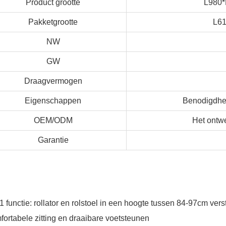
Product grootte
L980
Pakketgrootte
L6
NW
GW
Draagvermogen
Eigenschappen
Benodigdhed
OEM/ODM
Het ontw
Garantie
n 1 functie: rollator en rolstoel in een hoogte tussen 84-97cm ver
fortabele zitting en draaibare voetsteunen