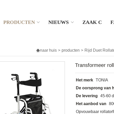
PRODUCTEN
NIEUWS
ZAAK C
F

naar huis
>
producten
>
Rijd Duet Rollat
Transformeer rol
Het merk
TONIA
De oorsprong van h
De levering
45-60 
Het aanbod van
80
Opvouwbaar rollator