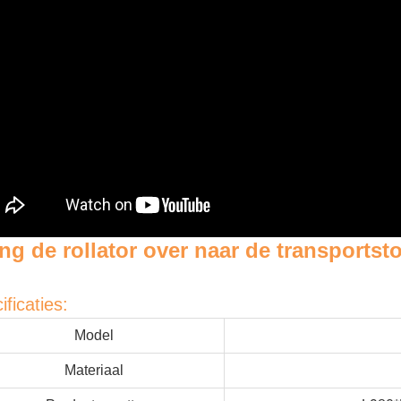
ng de rollator over naar de transports
ificaties:
Model
Materiaal