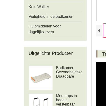
Knie Walker
Veiligheid in de badkamer
Hulpmiddelen voor
dagelijks leven
Uitgelichte Producten
T
Badkamer
Gezondheidszorg
Draagbare
badkuip
Douchebank
Meertraps in
hoogte
verstelbaar