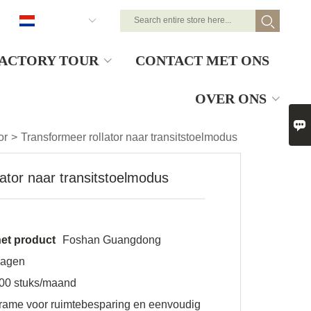
Nederlands
ACTORY TOUR
CONTACT MET ONS
OVER ONS

or
>
Transformeer rollator naar transitstoelmodus
lator naar transitstoelmodus
et product
Foshan Guangdong
dagen
00 stuks/maand
frame voor ruimtebesparing en eenvoudig