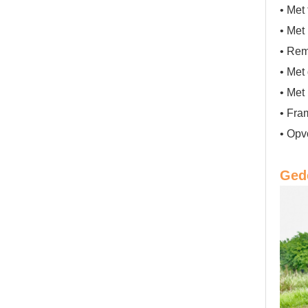
• Met
• Met
• Rem
• Met
• Met
• Fra
• Opv
Gede